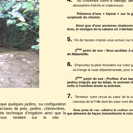
. Au croisement suivre le balisage, al
atmosphère fraîche et chaleureuse.
·
Présence d’une « faysse » sur la g
surplomb du chemin.
·
Ainsi que d’une ancienne charbonnièr
bois, et vestiges de la cabane où s’abritai
5
.
Fin de l’ancien chemin vous arrivez sur l
ème
·
2
point de vue : Vous accédez à u
de Malavieille.
6
.
Empruntez la piste forestière sur votre g
où il longe la route départementale, pour
ème
·
3
point de vue : Profitez d’un lar
jardins irrigués par les béals, le sommet 
enfin à l'extrême droite la dolomie.
7
.
Terminez votre circuit au cœur de la ru
ruisseau de la Frille dont les eaux sont dé
 que quelques jardins, sa configuration
hectares de prés, jardins, chènevières,
·
4ème point de vue: admirez la couleur ro
e technique d’irrigation ainsi que la
qui alimente de façon intermittente le ruiss
vous rendant sur le site :