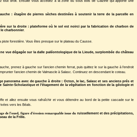
lez tout droit. Ensuite vous accédez à la zone du sous bois de Galzine qui apporte une
auche : étagère de pierres sèches destinées à soutenir la terre de la parcelle en
e sur la droite : plateforme où le sol est noirci par la fabrication de charbon de
t le charbonnier
.
a piste forestière. Vous êtes presque sur le plateau du Causse.
ne vue dégagée sur la dalle paléontologique de la Lieude, surplombée du château
auche, prenez à gauche sur l’ancien chemin ferrat, puis quittez le sur la gauche à l’endroit
 emprunter l’ancien chemin de Valmascle à Salasc. Continuez en descendant le coteau.
ge panorama avec de gauche à droite : Octon, le lac, Salasc et ses anciens prés et
de Sainte-Scholastique et l’étagement de la végétation en fonction de la géologie et
ffe et allez ensuite vous rafraîchir et vous détendre au bord de la petite cascade sur le
rivées vers les Béals.
ruissellement et des précipitations,
uge de l'oued, figure d'érosion remarquable issue du
eau de la Frille.