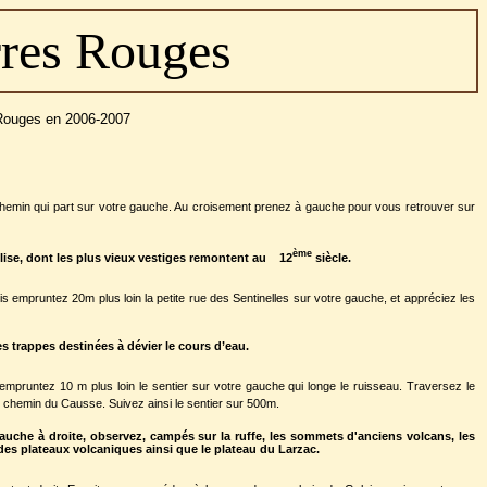
res Rouges
 Rouges en 2006-2007
 chemin qui part sur votre gauche. Au croisement prenez à gauche pour vous retrouver sur
ème
glise, dont les plus vieux vestiges remontent au
12
siècle.
s empruntez 20m plus loin la petite rue des Sentinelles sur votre gauche, et appréciez les
s trappes destinées à dévier le cours d’eau.
mpruntez 10 m plus loin le sentier sur votre gauche qui longe le ruisseau. Traversez le
n chemin du Causse. Suivez ainsi le sentier sur 500m.
auche à droite, observez, campés sur la ruffe, les sommets d'anciens volcans, les
es plateaux volcaniques ainsi que le plateau du Larzac.