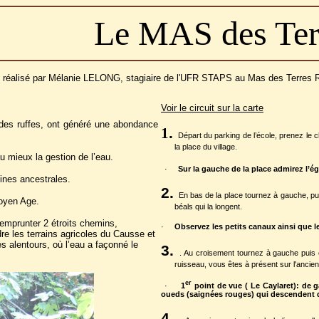
Le MAS des Ter
he réalisé par Mélanie LELONG, stagiaire de l'UFR STAPS au Mas des Terres
Voir le circuit sur la carte
des ruffes, ont généré une abondance
1
.
Départ du parking de l’école, prenez le
la place du village.
 au mieux la gestion de l’eau.
·
Sur la gauche de la place admirez l’é
gines ancestrales.
2.
En bas de la place tournez à gauche, pui
Moyen Age.
béals qui la longent.
emprunter 2 étroits chemins,
·
Observez les petits canaux ainsi que le
re les terrains agricoles du Causse et
s alentours, où l’eau a façonné le
3.
. Au croisement tournez à gauche puis e
ruisseau, vous êtes à présent sur l'ancie
er
·
1
point de vue ( Le Caylaret): de g
oueds (saignées rouges) qui descendent d
4.